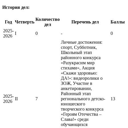
История дел:
Количество
Год
Четверть
Перечень дел
Баллы
дел
2025-
I
0
-
0
2026
Личные достижения:
спорт, Субботник,
Школьный этап
районного конкурса
«Разукрасим мир
стихами», Акция
«Скажи здоровью:
ДА!»: видеоролики о
ЗОЖ, Участие в
анкетировании,
Районный этап
2025-
II
7
регионального детско-
13
2026
юношеского
творческого конкурса
«Героям Отечества –
Слава!» среди
обучающихся