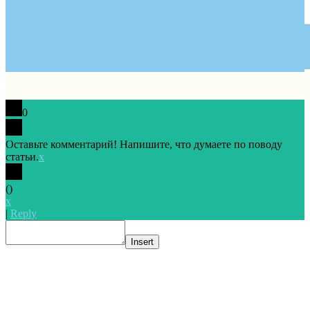
0
Оставьте комментарий! Напишите, что думаете по поводу
статьи.
x
(
)
x
|
Reply
Insert