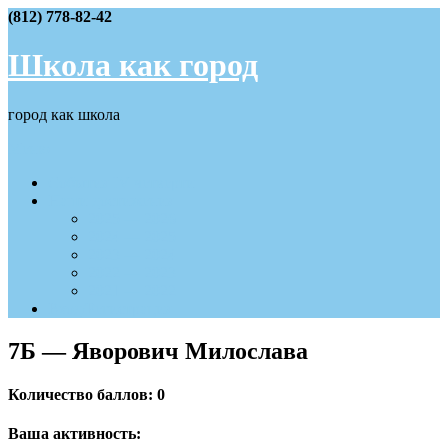
Skip
(812) 778-82-42
to
content
Школа как город
город как школа
Меню
События IV четверти
Наши достижения
2025 — 2026
2024 — 2025
2023 — 2024
2022 — 2023
2021 — 2022
Вход/Регистрация
7Б — Яворович Милослава
Количество баллов: 0
Ваша активность: