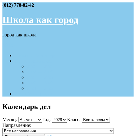
Skip
(812) 778-82-42
to
content
Школа как город
город как школа
Меню
События IV четверти
Наши достижения
2025 — 2026
2024 — 2025
2023 — 2024
2022 — 2023
2021 — 2022
Вход/Регистрация
Календарь дел
Месяц:
Год:
Класс:
Направление: