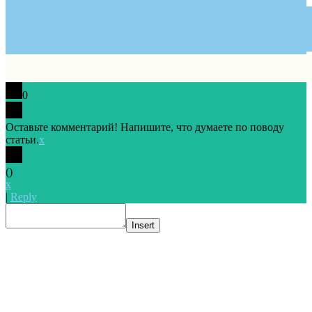
0
Оставьте комментарий! Напишите, что думаете по поводу
статьи.
x
(
)
x
|
Reply
Insert