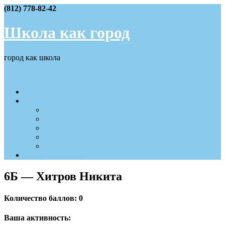
Skip
(812) 778-82-42
to
content
Школа как город
город как школа
Меню
События IV четверти
Наши достижения
2025 — 2026
2024 — 2025
2023 — 2024
2022 — 2023
2021 — 2022
Вход/Регистрация
6Б — Хитров Никита
Количество баллов: 0
Ваша активность: