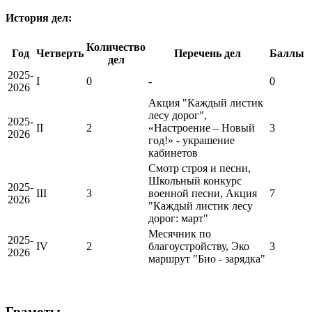
История дел:
Количество
Год
Четверть
Перечень дел
Баллы
дел
2025-
I
0
-
0
2026
Акция "Каждый листик
лесу дорог",
2025-
II
2
«Настроение – Новый
3
2026
год!» - украшение
кабинетов
Смотр строя и песни,
Школьный конкурс
2025-
III
3
военной песни, Акция
7
2026
"Каждый листик лесу
дорог: март"
Месячник по
2025-
IV
2
благоустройству, Эко
3
2026
маршрут "Био - зарядка"
Грамоты