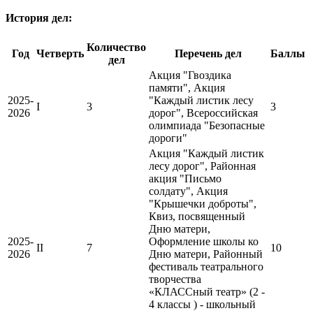
История дел:
Количество
Год
Четверть
Перечень дел
Баллы
дел
Акция "Гвоздика
памяти", Акция
2025-
"Каждый листик лесу
I
3
3
2026
дорог", Всероссийская
олимпиада "Безопасные
дороги"
Акция "Каждый листик
лесу дорог", Районная
акция "Письмо
солдату", Акция
"Крышечки доброты",
Квиз, посвященный
Дню матери,
2025-
Оформление школы ко
II
7
10
2026
Дню матери, Районный
фестиваль театрального
творчества
«КЛАССный театр» (2 -
4 классы ) - школьный