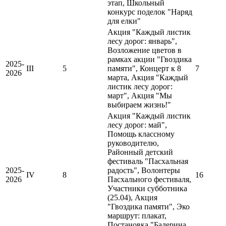
этап, Школьный
конкурс поделок "Наряд
для елки"
Акция "Каждый листик
лесу дорог: январь",
Возложение цветов в
рамках акции "Гвоздика
2025-
III
5
памяти", Концерт к 8
7
2026
марта, Акция "Каждый
листик лесу дорог:
март", Акция "Мы
выбираем жизнь!"
Акция "Каждый листик
лесу дорог: май",
Помощь классному
руководителю,
Районный детский
фестиваль "Пасхальная
2025-
радость", Волонтеры
IV
8
16
2026
Пасхального фестиваля,
Участники субботника
(25.04), Акция
"Гвоздика памяти", Эко
маршрут: плакат,
Постановка "Балерина