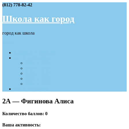
Skip
(812) 778-82-42
to
content
Школа как город
город как школа
Меню
События IV четверти
Наши достижения
2025 — 2026
2024 — 2025
2023 — 2024
2022 — 2023
2021 — 2022
Вход/Регистрация
2А — Фигинова Алиса
Количество баллов: 0
Ваша активность: