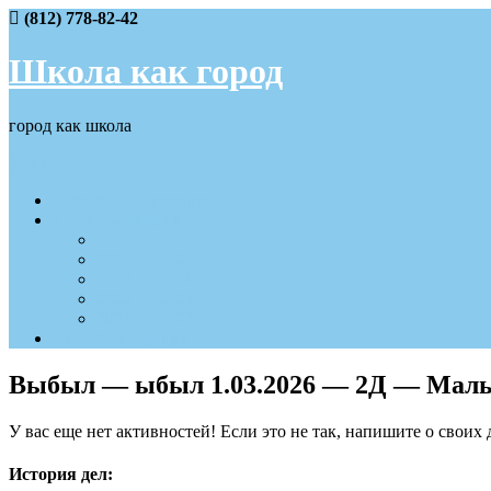
Skip
(812) 778-82-42
to
content
Школа как город
город как школа
Меню
События IV четверти
Наши достижения
2025 — 2026
2024 — 2025
2023 — 2024
2022 — 2023
2021 — 2022
Вход/Регистрация
Выбыл — ыбыл 1.03.2026 — 2Д — Мал
У вас еще нет активностей! Если это не так, напишите о своих 
История дел: