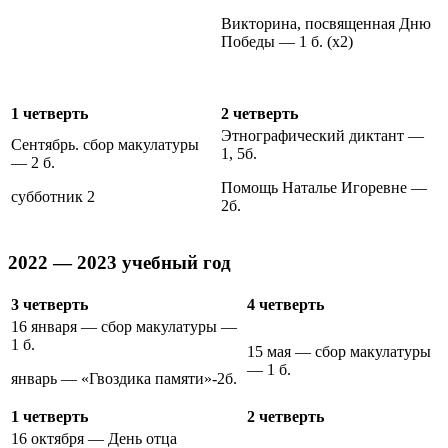
Викторина, посвященная Дню
Победы — 1 б. (х2)
1 четверть
2 четверть
Этнографический диктант —
Сентябрь. сбор макулатуры
1, 5б.
— 2 б.
Помощь Наталье Игоревне —
субботник 2
2б.
2022 — 2023 учебный год
3 четверть
4 четверть
16 января — сбор макулатуры —
1 б.
15 мая — сбор макулатуры
— 1 б.
январь — «Гвоздика памяти»-2б.
1 четверть
2 четверть
16 октября — День отца