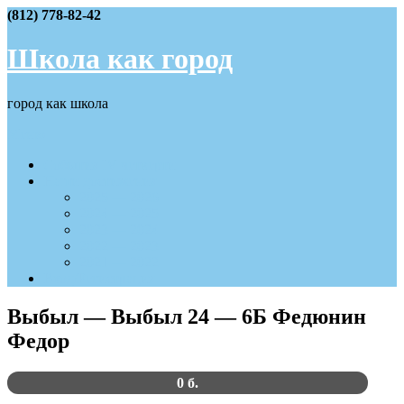
Skip
(812) 778-82-42
to
content
Школа как город
город как школа
Меню
События IV четверти
Наши достижения
2025 — 2026
2024 — 2025
2023 — 2024
2022 — 2023
2021 — 2022
Вход/Регистрация
Выбыл — Выбыл 24 — 6Б Федюнин
Федор
0 б.