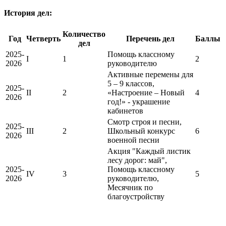
История дел:
Количество
Год
Четверть
Перечень дел
Баллы
дел
2025-
Помощь классному
I
1
2
2026
руководителю
Активные перемены для
5 – 9 классов,
2025-
II
2
«Настроение – Новый
4
2026
год!» - украшение
кабинетов
Смотр строя и песни,
2025-
III
2
Школьный конкурс
6
2026
военной песни
Акция "Каждый листик
лесу дорог: май",
2025-
Помощь классному
IV
3
5
2026
руководителю,
Месячник по
благоустройству