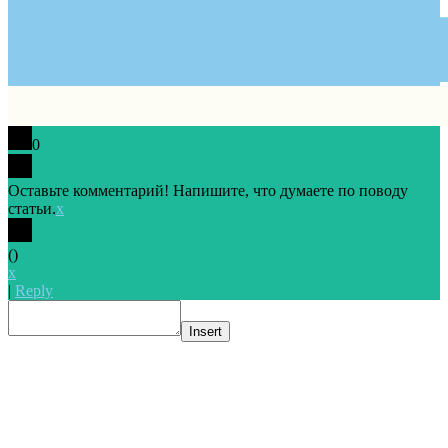
0
Оставьте комментарий! Напишите, что думаете по поводу
статьи.
x
(
)
x
|
Reply
Insert