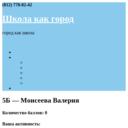
Skip
(812) 778-82-42
to
content
Школа как город
город как школа
Меню
События IV четверти
Наши достижения
2025 — 2026
2024 — 2025
2023 — 2024
2022 — 2023
2021 — 2022
Вход/Регистрация
5Б — Моисеева Валерия
Количество баллов: 0
Ваша активность: