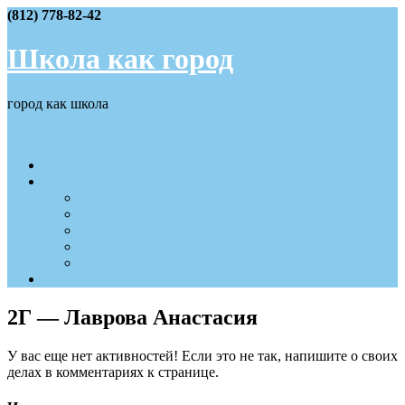
Skip
(812) 778-82-42
to
content
Школа как город
город как школа
Меню
События IV четверти
Наши достижения
2025 — 2026
2024 — 2025
2023 — 2024
2022 — 2023
2021 — 2022
Вход/Регистрация
2Г — Лаврова Анастасия
У вас еще нет активностей! Если это не так, напишите о своих
делах в комментариях к странице.