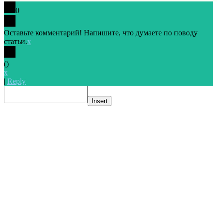
0
Оставьте комментарий! Напишите, что думаете по поводу
статьи.
x
(
)
x
|
Reply
Insert