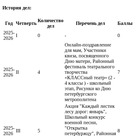
История дел:
Количество
Год
Четверть
Перечень дел
Баллы
дел
2025-
I
0
-
0
2026
Онлайн-поздравление
для мам, Участники
квиза, посвященного
Дню матери, Районный
фестиваль театрального
2025-
II
4
творчества
7
2026
«КЛАССный театр» (2 -
4 классы ) - школьный
этап, Рисунки ко Дню
петербургского
метрополитена
Акция "Каждый листик
лесу дорог: январь",
Школьный конкурс
военной песни,
2025-
"Открытка
III
5
8
2026
петербуржцу", Районная