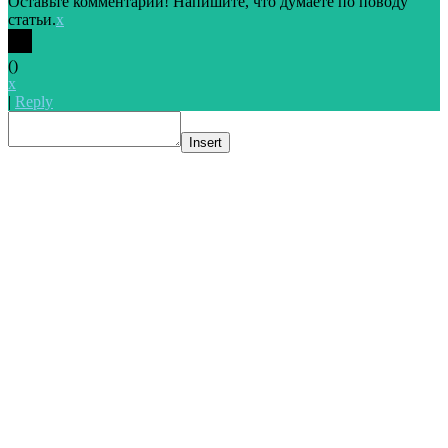
Оставьте комментарий! Напишите, что думаете по поводу
статьи.
x
(
)
x
|
Reply
Insert