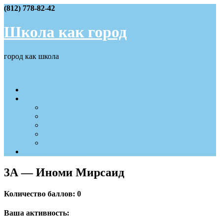
Skip
(812) 778-82-42
to
content
Школа как город
город как школа
Меню
События IV четверти
Наши достижения
2025 — 2026
2024 — 2025
2023 — 2024
2022 — 2023
2021 — 2022
Вход/Регистрация
3А — Иноми Мирсаид
Количество баллов: 0
Ваша активность: