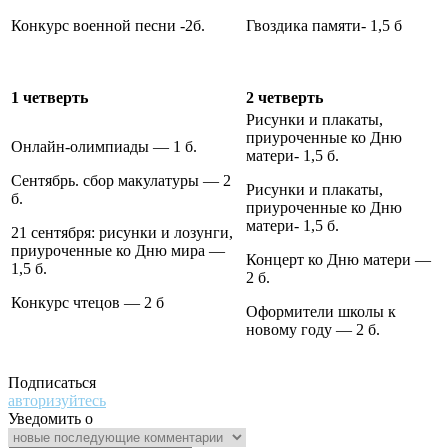
Конкурс военной песни -2б.
Гвоздика памяти- 1,5 б
1 четверть
2 четверть
Рисунки и плакаты,
приуроченные ко Дню
Онлайн-олимпиады — 1 б.
матери- 1,5 б.
Сентябрь. сбор макулатуры — 2
Рисунки и плакаты,
б.
приуроченные ко Дню
матери- 1,5 б.
21 сентября: рисунки и лозунги,
приуроченные ко Дню мира —
Концерт ко Дню матери —
1,5 б.
2 б.
Конкурс чтецов — 2 б
Оформители школы к
новому году — 2 б.
Подписаться
авторизуйтесь
Уведомить о