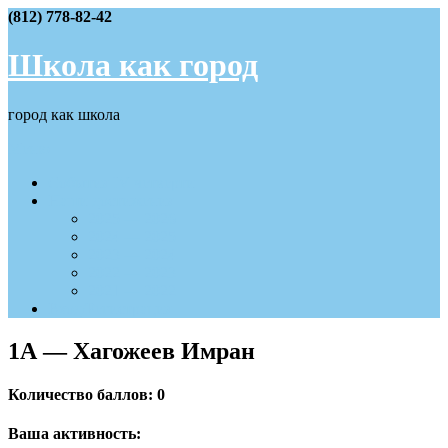
Skip
(812) 778-82-42
to
content
Школа как город
город как школа
Меню
События IV четверти
Наши достижения
2025 — 2026
2024 — 2025
2023 — 2024
2022 — 2023
2021 — 2022
Вход/Регистрация
1А — Хагожеев Имран
Количество баллов: 0
Ваша активность: