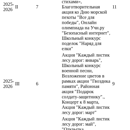
стихами»,
2025-
II
7
Благотворительная
11
2026
акция ко Дню морской
пехоты "Все для
победы", Онлайн
олимпиада на Учи.ру
"Безопасный интернет",
Школьный конкурс
поделок "Наряд для
елки"
Акция "Каждый листик
лесу дорог: январь",
Школьный конкурс
военной песни,
Возложение цветов в
2025-
рамках акции "Гвоздика
III
6
9
2026
памяти", Районная
акция "Подарок
солдату-защитнику".,
Концерт к 8 марта,
Акция "Каждый листик
лесу дорог: март"
Акция "Каждый листик
лесу дорог: май",
"Открытка