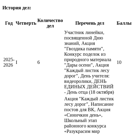
История дел:
Количество
Год
Четверть
Перечень дел
Баллы
дел
Участник линейки,
посвященной Дню
знаний, Акция
"Гвоздика памяти",
Конкурс поделок из
2025-
природного материала
I
6
10
2026
"Дары осени", Акция
"Каждый листик лесу
дорог", День учителя:
видеоролики, ДЕНЬ
ЕДИНЫХ ДЕЙСТВИЙ
- День отца (18 октября)
Акция "Каждый листик
лесу дорог", Написание
постов для ВК, Акция
«Синичкин день»,
Школьный этап
районного конкурса
«Разукрасим мир