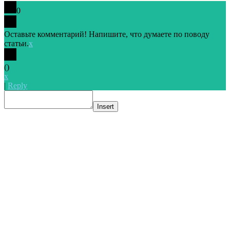
0
Оставьте комментарий! Напишите, что думаете по поводу
статьи.
x
(
)
x
|
Reply
Insert