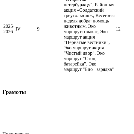
петербуржцу", Районная
акция «Солдатский
треугольник»., Весенняя
неделя добра: помощь
2025-
животным, Эко
IV
9
12
2026
маршрут: плакат, Эко
маршрут акция
"Пернатые вестники",
Эко маршрут акция
"Чистый двор", Эко
маршрут "Стоп,
батарейка", Эко
маршрут "Био - зарядка"
Грамоты
Подписаться