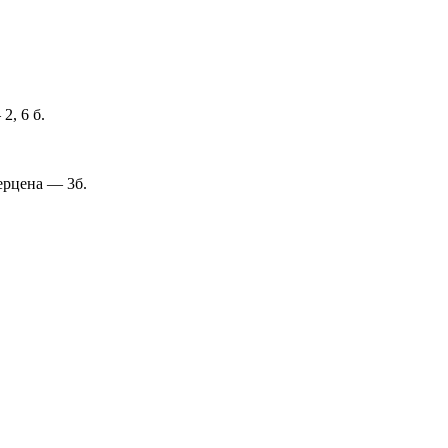
2, 6 б.
ерцена — 3б.