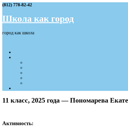
Skip
(812) 778-82-42
to
content
Школа как город
город как школа
Меню
События IV четверти
Наши достижения
2025 — 2026
2024 — 2025
2023 — 2024
2022 — 2023
2021 — 2022
Вход/Регистрация
11 класс, 2025 года — Пономарева Екат
Активность: