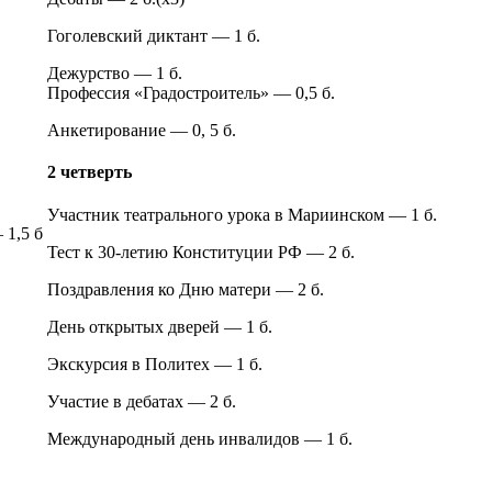
Гоголевский диктант — 1 б.
Дежурство — 1 б.
Профессия «Градостроитель» — 0,5 б.
Анкетирование — 0, 5 б.
2 четверть
Участник театрального урока в Мариинском — 1 б.
 1,5 б
Тест к 30-летию Конституции РФ — 2 б.
Поздравления ко Дню матери — 2 б.
День открытых дверей — 1 б.
Экскурсия в Политех — 1 б.
Участие в дебатах — 2 б.
Международный день инвалидов — 1 б.