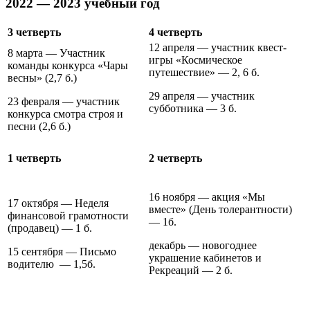
2022 — 2023 учебный год
3 четверть
4 четверть
12 апреля — участник квест-
8 марта — Участник
игры «Космическое
команды конкурса «Чары
путешествие» — 2, 6 б.
весны» (2,7 б.)
29 апреля — участник
23 февраля — участник
субботника — 3 б.
конкурса смотра строя и
песни (2,6 б.)
1 четверть
2 четверть
16 ноября — акция «Мы
17 октября — Неделя
вместе» (День толерантности)
финансовой грамотности
— 1б.
(продавец) — 1 б.
декабрь — новогоднее
15 сентября — Письмо
украшение кабинетов и
водителю — 1,5б.
Рекреаций — 2 б.