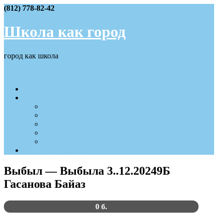
Skip
(812) 778-82-42
to
content
Школа как город
город как школа
Меню
События IV четверти
Наши достижения
2025 — 2026
2024 — 2025
2023 — 2024
2022 — 2023
2021 — 2022
Вход/Регистрация
Выбыл — Выбыла 3..12.20249Б
Гасанова Байаз
0 б.