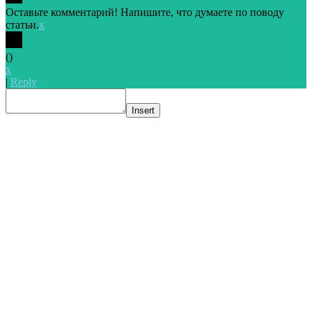
Оставьте комментарий! Напишите, что думаете по поводу
статьи.
x
(
)
x
|
Reply
Insert