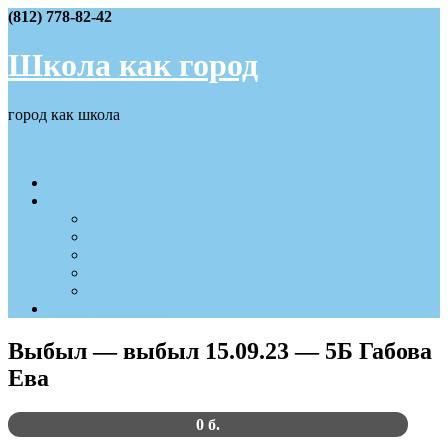
Skip
(812) 778-82-42
to
content
Школа как город
город как школа
Меню
События IV четверти
Наши достижения
2025 — 2026
2024 — 2025
2023 — 2024
2022 — 2023
2021 — 2022
Вход/Регистрация
Выбыл — выбыл 15.09.23 — 5Б Габова
Ева
0 б.